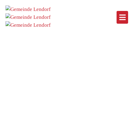
Informationen über
Vektorkrankheiten (Maturaprojekt
in Kooperation mit der KLAR!
Nockregion)
Home
Neuigkeiten
Informationen über Vektorkrankheiten
(Maturaprojekt in Kooperation mit der KLAR!
Nockregion)