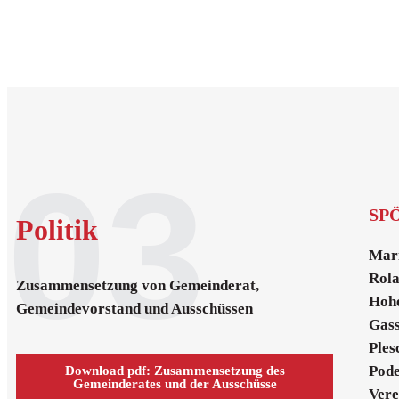
03
SPÖ
Politik
Mari
Rola
Zusammensetzung von Gemeinderat,
Hohe
Gemeindevorstand und Ausschüssen
Gass
Ples
Pode
Download pdf: Zusammensetzung des
Gemeinderates und der Ausschüsse
Ver