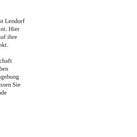
st Lendorf
nt. Hier
uf ihre
nkt.
chaft
eben
Umgebung
assen Sie
nde