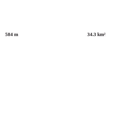
Seehöhe
Fläche
584
m
34.3
km²