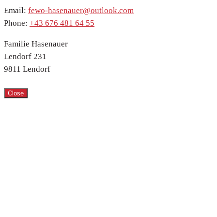
Email:
fewo-hasenauer@outlook.com
Phone:
+43 676 481 64 55
Familie Hasenauer
Lendorf 231
9811 Lendorf
Close