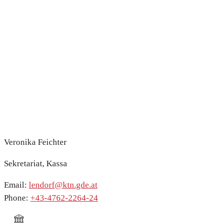
Team
Veronika Feichter
Veronika Feichter
Sekretariat, Kassa
Email:
lendorf@ktn.gde.at
Phone:
+43-4762-2264-24