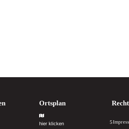
en
Ortsplan
Recht
Impres
hier klicken