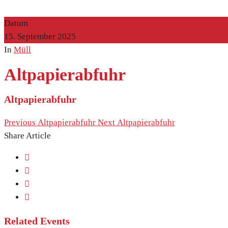
Datum
15. September 2025
In
Müll
Altpapierabfuhr
Altpapierabfuhr
Previous
Altpapierabfuhr
Next
Altpapierabfuhr
Share Article
Related Events