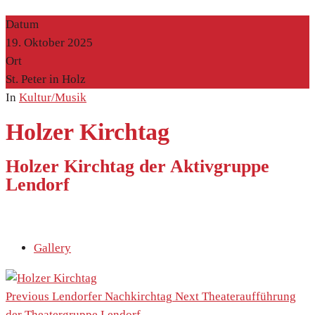
Datum
19. Oktober 2025
Ort
St. Peter in Holz
In
Kultur/Musik
Holzer Kirchtag
Holzer Kirchtag der Aktivgruppe
Lendorf
Gallery
Previous
Lendorfer Nachkirchtag
Next
Theateraufführung
der Theatergruppe Lendorf