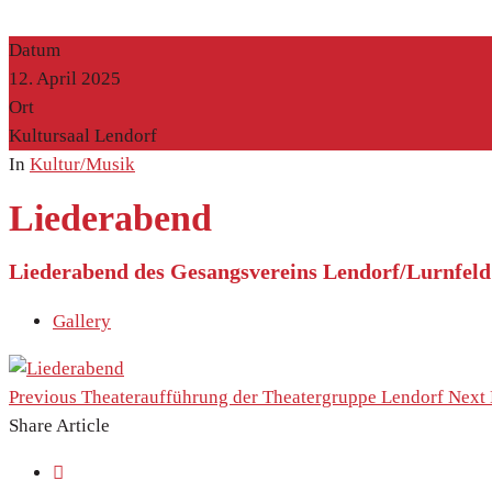
Datum
12. April 2025
Ort
Kultursaal Lendorf
In
Kultur/Musik
Liederabend
Liederabend des Gesangsvereins Lendorf/Lurnfeld
Gallery
Previous
Theateraufführung der Theatergruppe Lendorf
Next
Share Article