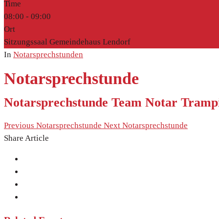
Time
08:00 -
09:00
Ort
Sitzungssaal Gemeindehaus Lendorf
In
Notarsprechstunden
Notarsprechstunde
Notarsprechstunde Team Notar Trampi
Previous
Notarsprechstunde
Next
Notarsprechstunde
Share Article