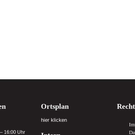
en
Ortsplan
Recht
hier klicken
Im
 – 16:00 Uhr
Da